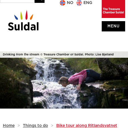
NO
ENG
MENU
Drinking from the stream © Treasure Chamber of Suldal. Photo: Lise Bjelland
Home
>
Things to do
>
Bike tour along Ritlandsvatnet